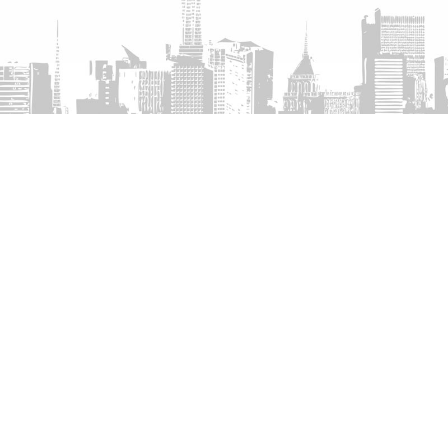
المعلومات القانونية للشركة
نيو ميرشنتس كابيتال هى العلامة التجارية لشركة
درب التجار المالية، وهي مؤسسة سوق مالية
تخضع لتنظيم هيئة السوق المالية السعودية
بموجب الترخيص الصادر منها رقم 30-18197
للقيام بنشاطي الترتيب وتقديم المشورة
، وهي
شركة ذات مسؤولية محدودة مسجلة بسجل
التجاري برقم 1010519827 الرياض - المملكة
العربية السعودية .