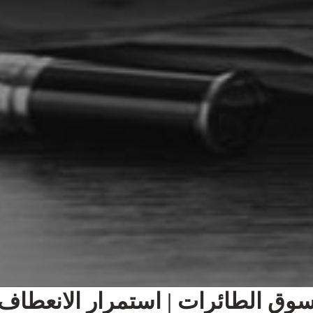
وق الطائرات | استمرار الانعطاف